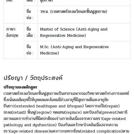
ไทย:
เต็ม :
สุขภาพ)
ชื่อ
วท.ม. (เวชศาสตร์ชะลอวัยและฟื้นฟูสุขภาพ)
ย่อ :
ภาษา
ชื่อ
Master of Science (Anti-Aging and
อังกฤษ:
เต็ม :
Regenerative Medicine)
ชื่อ
M.Sc. (Anti-Aging and Regenerative
ย่อ :
Medicine)
ปรัชญา / วัตถุประสงค์
ปรัชญาของหลักสูตร
เวชศาสตร์ชะลอวัยและฟื้นฟูสุขภาพเป็นสาขาเฉพาะของวิทยาศาสตร์ทางการแพทย์
ซึ่งเน้นผลสัมฤทธิ์ให้บุคคลและสังคมมีช่วงอายุที่มีสุขภาพดีและอายุขัย
ยืนยาว(extended healthspan and lifespan) โดยการแก้ไข(repair)
ชะลอ(retard) ฟื้นฟู(regrow) ทดแทน(replace) และป้องกัน(prevent)พยาธิ
สภาพและการทำงานที่ผิดปกติของร่างกายอันเนื่องจากความชรา(age-related
pathology and dysfunction) ป้องกันและรักษาโรคอันเนื่องจากความ
ชรา(age-related disease)และภาวะแทรกซ้อน(related complication)ตาม