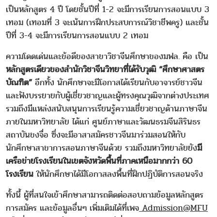
เป็นหลักสูตร 4 ปี โดยชั้นปีที่ 1-2 จะมีการเรียนการสอนแบบ 3
เทอม (เทอมที่ 3 จะเน้นการฝึกประสบการณ์วิชาชีพครู) และชั้น
ปีที่ 3-4 จะมีการเรียนการสอนแบบ 2 เทอม
ความโดดเด่นและข้อดีของสาขาวิชาจีนศึกษาของมฟล. คือ เป็น
หลักสูตรเดียวของสำนักวิชาจีนวิทยาที่ได้รับวุฒิ “ศึกษาศาสตร
บัณฑิต”
อีกทั้ง นักศึกษาจะมีโอกาสได้เรียนกับอาจารย์ชาวจีน
และฟังบรรยายกับผู้เชี่ยวชาญและผู้ทรงคุณวุฒิจากต่างประเทศ
รวมถึงมีแหล่งสนับสนุนการเรียนรู้ความเชี่ยวชาญด้านภาษาจีน
ภายในมหาวิทยาลัย ได้แก่ ศูนย์ภาษาและวัฒนธรมจีนสิรินธร
สถาบันขงจื่อ ซึ่งจะมีอาสาสมัครชาวจีนมาร่วมสอนให้กับ
นักศึกษาสาขาการสอนภาษาจีนด้วย รวมถึงมหาวิทยาลัยยัง
มี
เครือข่ายโรงเรียนในเขตจังหวัดพื้นที่ภาคเหนือมากกว่า 60
โรงเรียน
ให้นักศึกษาได้มีโอกาสลงพื้นที่ฝึกปฏิบัติการสอนจริง
ทั้งนี้ ผู้ที่สนใจเข้าศึกษาสามารถติดต่อสอบถามข้อมูลหลักสูตร
การสมัคร และข้อมูลอื่นๆ เพิ่มเติมได้ที่เพจ
Admission@MFU