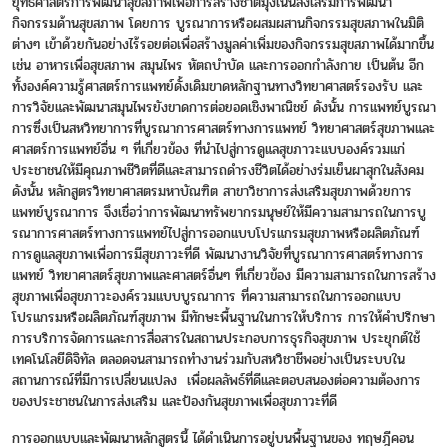
ยุทธศาสตร์การพัฒนาสุขสภาพเพื่อการสร้างชาติมุ่งเน้นส่งเสริมการพัฒนา
กิจกรรมด้านสุขสภาพ โดยการ บูรณาการหรือผสมผสานกิจกรรมสุขสภาพในมิติ
ต่างๆ เข้าด้วยกันอย่างไร้รอยต่อเพื่อสร้างมูลค่าเพิ่มของกิจกรรมสุขสภาพได้มากขึ้น
เช่น อาหารเพื่อสุขสภาพ สมุนไพร หัตถบำบัด และการออกกำลังกาย เป็นต้น อีก
ทั้งองค์ความรู้ศาสตร์การแพทย์ดั้งเดิมขาดหลักฐานทางวิทยาศาสตร์รองรับ และ
การวิจัยและพัฒนาสมุนไพรยังขาดการต่อยอดเชิงพาณิชย์ ดังนั้น การแพทย์บูรณา
การซึ่งเป็นสหวิทยาการที่บูรณาการศาสตร์ทางการแพทย์ วิทยาศาสตร์สุขภาพและ
ศาสตร์การแพทย์อื่น ๆ ที่เกี่ยวข้อง ที่นำไปสู่การดูแลสุขภาวะแบบองค์รวมแก่
ประชาชนให้มีคุณภาพชีวิตที่ดีและสามารถดำรงชีวิตได้อย่างร่มเย็นผาสุกในสังคม
ดังนั้น หลักสูตรวิทยาศาสตรมหาบัณฑิต สาขาวิชาการส่งเสริมสุขภาพด้วยการ
แพทย์บูรณาการ จึงเชื่อว่าการพัฒนาทรัพยากรมนุษย์ให้มีความสามารถในการบู
รณาการศาสตร์ทางการแพทย์ไปสู่การออกแบบโปรแกรมสุขภาพหรือผลิตภัณฑ์
การดูแลสุขภาพเพื่อการมีสุขภาวะที่ดี พัฒนางานวิจัยที่บูรณาการศาสตร์ทางการ
แพทย์ วิทยาศาสตร์สุขภาพและศาสตร์อื่นๆ ที่เกี่ยวข้อง มีความสามารถในการสร้าง
สุขภาพเพื่อสุขภาวะองค์รวมแบบบูรณาการ ที่ความสามารถในการออกแบบ
โปรแกรมหรือผลิตภัณฑ์สุขภาพ มีทักษะพื้นฐานในการให้บริการ การให้คำปรึกษา
การบริการจัดการและการสื่อสารในสถานประกอบการธุรกิจสุขภาพ ประยุกต์ใช้
เทคโนโลยีดิจิทัล ตลอดจนสามารถทำงานร่วมกับสหวิชาชีพอย่างเป็นระบบใน
สถานการณ์ที่มีการเปลี่ยนแปลง เพื่อผลลัพธ์ที่ดีและตอบสนองต่อความต้องการ
ของประชาชนในการส่งเสริม และป้องกันสุขภาพเพื่อสุขภาวะที่ดี
การออกแบบและพัฒนาหลักสูตรนี้ ได้ดำเนินการอยู่บนพื้นฐานของ ทฤษฎีคอน