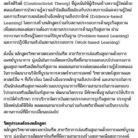
สตรัคติวิสต์ (Constructivist Theory) ที่มุ่งเน้นให้ผู้เรียนสร้างความรู้ใหม่ด้วย
ตนเองโดยการนำความรู้ความเข้าใจเดิมเชื่อมโยงกับประสบการณ์และความรู้ใหม่
และการเรียนการสอนโดยอ้างอิงหลักฐานเชิงประจักษ์ (Evidence-based
Learning) โดยการสร้างหลักสูตรร่วมกับสถานประกอบการด้านธุรกิจสุขภาพ
เพื่อตอบสนองต่อความต้องการสถานประกอบการด้านธุรกิจสุขภาพ ผ่าน
กระบวนการเรียนรู้โดยการแก้ปัญหาเป็นฐาน (Problem-based Learning)
และการปฏิบัติงานจริงในสถานประกอบการ (Work-based Learning)
ดังนั้น หลักสูตรวิทยาศาสตรมหาบัณฑิต สาขาวิชาการส่งเสริมสุขภาพด้วยการ
แพทย์บูรณาการ มุ่งเน้นในการผลิตมหาบัณฑิตที่สามารถออกแบบโปรแกรมการ
ดูแลสุขภาพหรือผลิตภัณฑ์สุขภาพ ตลอดจนสามารถต่อยอดองค์ความรู้ด้วยตนเอง
ในการพัฒนางานวิจัยที่บูรณาการศาสตร์ทางการแพทย์ วิทยาศาสตร์สุขภาพและ
ศาสตร์อื่น ๆ ที่เกี่ยวข้อง โดยอ้างอิงจากหลักฐานเชิงประจักษ์ และสามารถในการ
เป็นนักส่งเสริมสุขภาพองค์รวมแบบบูรณาการที่มีความสามารถในการออกแบบ
โปรแกรมหรือผลิตภัณฑ์สุขภาพ พัฒนานวัตกรรม มีทักษะพื้นฐานในการให้บริการ
การให้คำปรึกษา การบริการจัดการในสถานประกอบการธุรกิจสุขภาพ ประยุกต์
ใช้เทคโนโลยีดิจิทัล ตลอดจนสามารถทำงานร่วมกับสหวิชาชีพอย่างเป็นระบบใน
สถานการณ์ที่มีการเปลี่ยนแปลงไป
วัตถุประสงค์ของหลักสูตร
หลักสูตรวิทยาศาสตรมหาบัณฑิต สาขาวิชาการส่งเสริมสุขภาพด้วยการแพทย์บูรณ
าการ มุ่งเน้นการผลิตมหาบัณฑิตที่มีความสามารถสร้างสุขภาพเพื่อสุขภาวะองค์