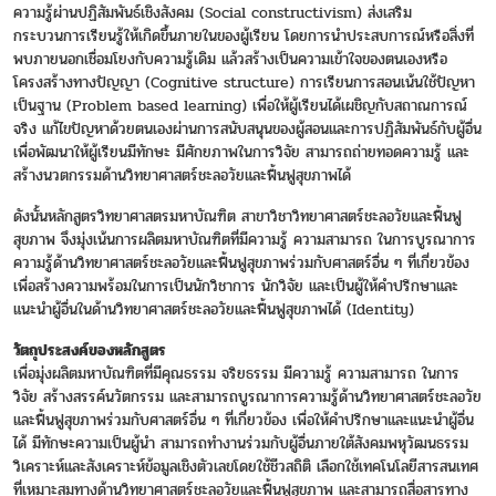
ความรู้ผ่านปฏิสัมพันธ์เชิงสังคม (Social constructivism) ส่งเสริม
กระบวนการเรียนรู้ให้เกิดขึ้นภายในของผู้เรียน โดยการนำประสบการณ์หรือสิ่งที่
พบภายนอกเชื่อมโยงกับความรู้เดิม แล้วสร้างเป็นความเข้าใจของตนเองหรือ
โครงสร้างทางปัญญา (Cognitive structure) การเรียนการสอนเน้นใช้ปัญหา
เป็นฐาน (Problem based learning) เพื่อให้ผู้เรียนได้เผชิญกับสถาณการณ์
จริง แก้ไขปัญหาด้วยตนเองผ่านการสนับสนุนของผู้สอนและการปฏิสัมพันธ์กับผู้อื่น
เพื่อพัฒนาให้ผู้เรียนมีทักษะ มีศักยภาพในการวิจัย สามารถถ่ายทอดความรู้ และ
สร้างนวตกรรมด้านวิทยาศาสตร์ชะลอวัยและฟื้นฟูสุขภาพได้
ดังนั้นหลักสูตรวิทยาศาสตรมหาบัณฑิต สาขาวิชาวิทยาศาสตร์ชะลอวัยและฟื้นฟู
สุขภาพ จึงมุ่งเน้นการผลิตมหาบัณฑิตที่มีความรู้ ความสามารถ ในการบูรณาการ
ความรู้ด้านวิทยาศาสตร์ชะลอวัยและฟื้นฟูสุขภาพร่วมกับศาสตร์อื่น ๆ ที่เกี่ยวข้อง
เพื่อสร้างความพร้อมในการเป็นนักวิชาการ นักวิจัย และเป็นผู้ให้คำปรึกษาและ
แนะนำผู้อื่นในด้านวิทยาศาสตร์ชะลอวัยและฟื้นฟูสุขภาพได้ (Identity)
วัตถุประสงค์ของหลักสูตร
เพื่อมุ่งผลิตมหาบัณฑิตที่มีคุณธรรม จริยธรรม มีความรู้ ความสามารถ ในการ
วิจัย สร้างสรรค์นวัตกรรม และสามารถบูรณาการความรู้ด้านวิทยาศาสตร์ชะลอวัย
และฟื้นฟูสุขภาพร่วมกับศาสตร์อื่น ๆ ที่เกี่ยวข้อง เพื่อให้คำปรึกษาและแนะนำผู้อื่น
ได้ มีทักษะความเป็นผู้นำ สามารถทำงานร่วมกับผู้อื่นภายใต้สังคมพหุวัฒนธรรม
วิเคราะห์และสังเคราะห์ข้อมูลเชิงตัวเลขโดยใช้ชีวสถิติ เลือกใช้เทคโนโลยีสารสนเทศ
ที่เหมาะสมทางด้านวิทยาศาสตร์ชะลอวัยและฟื้นฟูสุขภาพ และสามารถสื่อสารทาง