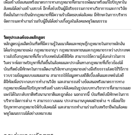
เพื่อสร้างข้อเสนอหรือมาตรการทางกฎหมายที่สามารถพัฒนาหรือแก้ไขปัญหาใน
สังคมได้อย่างสร้างสรรค์ อีกทั้งยังเป็นผู้มีจริยธรรมการทางวิชาการและการวิจัย
ยึดมั่นในการเป็นนักกฎหมายที่มีความรับผิดชอบต่อสังคม มีทักษะในการบริหาร
จัดการและทำงานร่วมกับผู้อื่นได้อย่างเกื้อกูลในสังคมพหุวัฒนธรรม
วัตถุประสงค์ของหลักสูตร
หลักสูตรมุ่งผลิตบัณฑิตที่มีความรู้ในแนวคิดและทฤษฎีกฎหมายในสาขาหลักอัน
ได้แก่กฎหมายแพ่ง กฎหมายอาญา กฎหมายมหาชนและกฎหมายระหว่างประเทศ
รวมไปถึงกฎหมายที่เกี่ยวกับเทคโนโลยีดิจิทัล สามารถใช้ความรู้ดังกล่าวในการ
วิเคราะห์สภาพปัญหาที่เกิดขึ้นในสังคมและประเด็นทางกฎหมายที่เกี่ยวข้องได้
บัณฑิตยังมีทักษะในการผลิตงานวิจัยทางกฎหมายอย่างมีจริยธรรมโดยใช้วิธีการ
รวบรวมข้อมูลแบบผสมผสาน สามารถใช้ข้อมูลทางสถิติเบื้องต้นและเทคโนโลยี
ดิจิทัลเพื่อประกอบการทำงานวิจัย และสามารถสร้างข้อเสนอหรือมาตรการทาง
กฎหมายเพื่อแก้ไขปัญหาหรือสร้างสรรค์สังคมในรูปแบบทางวิชาการที่สามารถเผย
แพร่ได้ในระดับชาติหรือนานาชาติและถูกต้อง นอกจากนี้ บัณฑิตยังมีทักษะในการ
บริหารจัดการต่าง ๆ สามารถวางแผน ประสานงานบุคคลฝ่ายต่าง ๆ เพื่อแก้ไข
ปัญหาทางกฎหมายให้กับสังคมได้ และสามารถทำงานร่วมกับสหวิชาชีพในสังคม
พหุวัฒนธรรมได้อย่างเหมาะสม