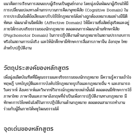
แนวคิดการเรียนการสอนแบบผู้เรียนเป็นศูนย์กลาง โดยมุ่งเน้นพัฒนาผู้เรียนให้มี
การเปลี่ยนแปลงทางด้านกระบวนการคิด/พุทธพิสัย (Cognitive Domain) ใน
การประเมินข้อดีข้อเสียและปรับใช้ใช้กฎหมายได้อย่างถูกต้องเหมาะสมอย่างมีนิติ
ทัศนะ พัฒนาด้านจิตพิสัย (Affective Domain) ให้มีความซื่อสัตย์สุจริตและอยู่
ภายใต้กรอบจริยธรรมของนักกฎหมาย ตลอดจนการพัฒนาด้านทักษะพิสัย
(Psychomotor Domain) ในการปฏิบัติงานด้านกฎหมายในสถานประกอบการ
หรือในสถานการณ์จริง และให้นักศึกษามีทักษะการสื่อสารภาษาจีน อังกฤษ ไทย
สำหรับปฏิบัติงาน
วัตถุประสงค์ของหลักสูตร
เพื่อมุ่งผลิตบัณฑิตที่มีคุณธรรมและจริยธรรมของนักกฎหมาย มีความรู้ความเข้าใจ
ทฤษฎี บทบัญญัติและการบังคับใช้กฎหมายธุรกิจและกฎหมายอื่น ๆ และสามารถ
วิเคราะห์ สังเคราะห์และวิพากษ์วิจารณ์กฎหมายเหล่านั้นได้ ตลอดจนมีทักษะการใช้
ภาษาไทย ภาษาจีนและภาษาอังกฤษที่จำเป็นเพื่อการปฏิบัติงานทางกฎหมาย มี
ทักษะการใช้เทคโนโลยีในการปฏิบัติงานด้านกฎหมาย ตลอดจนสามารถทำงาน
ร่วมกับผู้อื่นภายใต้พหุวัฒนธรรมได้
จุดเด่นของหลักสูตร