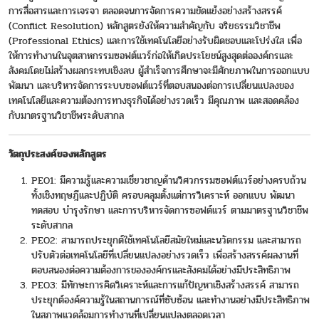
การสื่อสารและการเจรจา ตลอดจนการจัดการความขัดแย้งอย่างสร้างสรรค์
(Conflict Resolution) หลักสูตรยังให้ความสำคัญกับ จริยธรรมวิชาชีพ
(Professional Ethics) และการใช้เทคโนโลยีอย่างรับผิดชอบและโปร่งใส เพื่อ
ให้การทำงานในอุตสาหกรรมซอฟต์แวร์ก่อให้เกิดประโยชน์สูงสุดต่อองค์กรและ
สังคมโดยไม่สร้างผลกระทบเชิงลบ ผู้สำเร็จการศึกษาจะมีศักยภาพในการออกแบบ
พัฒนา และบริหารจัดการระบบซอฟต์แวร์ที่ตอบสนองต่อการเปลี่ยนแปลงของ
เทคโนโลยีและความต้องการทางธุรกิจได้อย่างรวดเร็ว มีคุณภาพ และสอดคล้อง
กับมาตรฐานวิชาชีพระดับสากล
วัตถุประสงค์ของหลักสูตร
PEO1: มีความรู้และความเชี่ยวชาญด้านวิศวกรรมซอฟต์แวร์อย่างครบถ้วน
ทั้งเชิงทฤษฎีและปฏิบัติ ครอบคลุมตั้งแต่การวิเคราะห์ ออกแบบ พัฒนา
ทดสอบ บำรุงรักษา และการบริหารจัดการซอฟต์แวร์ ตามมาตรฐานวิชาชีพ
ระดับสากล
PEO2: สามารถประยุกต์ใช้เทคโนโลยีสมัยใหม่และนวัตกรรม และสามารถ
ปรับตัวต่อเทคโนโลยีที่เปลี่ยนแปลงอย่างรวดเร็ว เพื่อสร้างสรรค์ผลงานที่
ตอบสนองต่อความต้องการขององค์กรและสังคมได้อย่างมีประสิทธิภาพ
PEO3: มีทักษะการคิดวิเคราะห์และการแก้ปัญหาเชิงสร้างสรรค์ สามารถ
ประยุกต์องค์ความรู้ในสถานการณ์ที่ซับซ้อน และทำงานอย่างมีประสิทธิภาพ
ในสภาพแวดล้อมการทำงานที่เปลี่ยนแปลงตลอดเวลา