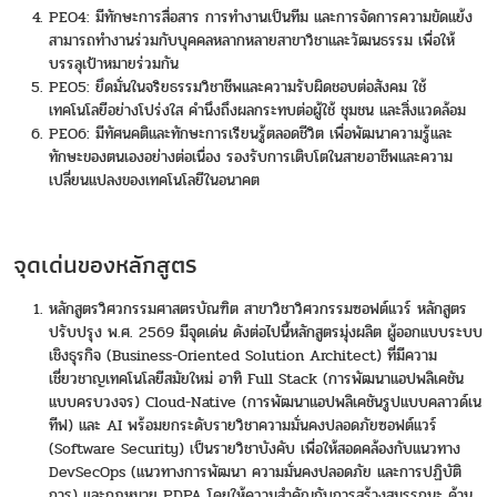
PEO4: มีทักษะการสื่อสาร การทำงานเป็นทีม และการจัดการความขัดแย้ง
สามารถทำงานร่วมกับบุคคลหลากหลายสาขาวิชาและวัฒนธรรม เพื่อให้
บรรลุเป้าหมายร่วมกัน
PEO5: ยึดมั่นในจริยธรรมวิชาชีพและความรับผิดชอบต่อสังคม ใช้
เทคโนโลยีอย่างโปร่งใส คำนึงถึงผลกระทบต่อผู้ใช้ ชุมชน และสิ่งแวดล้อม
PEO6: มีทัศนคติและทักษะการเรียนรู้ตลอดชีวิต เพื่อพัฒนาความรู้และ
ทักษะของตนเองอย่างต่อเนื่อง รองรับการเติบโตในสายอาชีพและความ
เปลี่ยนแปลงของเทคโนโลยีในอนาคต
จุดเด่นของหลักสูตร
หลักสูตรวิศวกรรมศาสตรบัณฑิต สาขาวิชาวิศวกรรมซอฟต์แวร์ หลักสูตร
ปรับปรุง พ.ศ. 2569 มีจุดเด่น ดังต่อไปนี้หลักสูตรมุ่งผลิต ผู้ออกแบบระบบ
เชิงธุรกิจ (Business-Oriented Solution Architect) ที่มีความ
เชี่ยวชาญเทคโนโลยีสมัยใหม่ อาทิ Full Stack (การพัฒนาแอปพลิเคชัน
แบบครบวงจร) Cloud-Native (การพัฒนาแอปพลิเคชันรูปแบบคลาวด์เน
ทีฟ) และ AI พร้อมยกระดับรายวิชาความมั่นคงปลอดภัยซอฟต์แวร์
(Software Security) เป็นรายวิชาบังคับ เพื่อให้สอดคล้องกับแนวทาง
DevSecOps (แนวทางการพัฒนา ความมั่นคงปลอดภัย และการปฏิบัติ
การ) และกฎหมาย PDPA โดยให้ความสำคัญกับการสร้างสมรรถนะ ด้าน