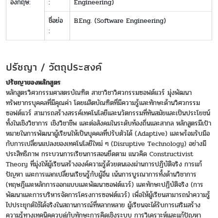
อังกฤษ:
:
Engineering)
ชื่อย่อ
B.Eng. (Software Engineering)
:
ปรัชญา / วัตถุประสงค์
ปรัชญาของหลักสูตร
หลักสูตรวิศวกรรมศาสตรบัณฑิต สาขาวิชาวิศวกรรมซอฟต์แวร์ มุ่งพัฒนา
ทรัพยากรบุคคลที่มีคุณค่า โดยผลิตบัณฑิตที่มีความรู้และทักษะด้านวิศวกรรม
ซอฟต์แวร์ สามารถสร้างสรรค์เทคโนโลยีและนวัตกรรมที่ทันสมัยและเป็นประโยชน์
ทั้งในเชิงวิชาการ เชิงวิชาชีพ และต่อสังคมในระดับท้องถิ่นและสากล หลักสูตรมีเป้า
หมายในการพัฒนาผู้เรียนให้เป็นบุคคลที่ปรับตัวได้ (Adaptive) และพร้อมรับมือ
กับการเปลี่ยนแปลงของเทคโนโลยีใหม่ ๆ (Disruptive Technology) อย่างมี
ประสิทธิภาพ กระบวนการเรียนการสอนยึดตาม แนวคิด Constructivist
Theory ที่มุ่งให้ผู้เรียนสร้างองค์ความรู้ด้วยตนเองผ่านการปฏิบัติจริง การแก้
ปัญหา และการแลกเปลี่ยนเรียนรู้กับผู้อื่น เน้นการบูรณาการทั้งด้านวิชาการ
(ทฤษฎีและหลักการออกแบบและพัฒนาซอฟต์แวร์) และทักษะปฏิบัติจริง (การ
พัฒนาและการบริหารจัดการโครงการซอฟต์แวร์) เพื่อให้ผู้เรียนสามารถนำความรู้
ไปประยุกต์ใช้ได้จริงในสถานการณ์ที่หลากหลาย ผู้เรียนจะได้รับการเสริมสร้าง
ความรู้ทางเทคนิคควบคู่กับทักษะการคิดเชิงระบบ การวิเคราะห์และแก้ปัญหา